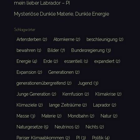
mein lieber Labrador – PI
Mysteriöse Dunkle Materie, Dunkle Energie
Schlagwörter
Artensterben
(2)
Atomkerne
(2)
beschleunigung
(2)
bewahren
(1)
Bilder
(7)
Bundesregierung
(3)
Energie
(4)
Erde
(2)
essentiell
(1)
expandiert
(2)
Expansion
(2)
Generationen
(2)
generationenübergreifend
(2)
Jugend
(3)
Junge Generation
(2)
Kernfusion
(2)
Klimakrise
(2)
Klimaziele
(2)
lange Zeiträüme
(2)
Laprador
(2)
Masse
(3)
Materie
(2)
Mondbahn
(2)
Natur
(2)
Naturgesetze
(5)
Neutrinos
(2)
Nichts
(2)
Pariser Klimaabkommen
(2)
PI
(3)
Politik
(4)