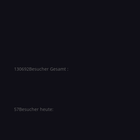
130692
Besucher Gesamt :
57
Besucher heute: