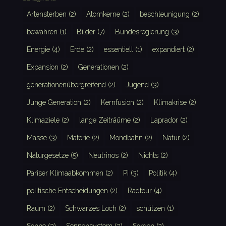
Artensterben
(2)
Atomkerne
(2)
beschleunigung
(2)
bewahren
(1)
Bilder
(7)
Bundesregierung
(3)
Energie
(4)
Erde
(2)
essentiell
(1)
expandiert
(2)
Expansion
(2)
Generationen
(2)
generationenübergreifend
(2)
Jugend
(3)
Junge Generation
(2)
Kernfusion
(2)
Klimakrise
(2)
Klimaziele
(2)
lange Zeiträüme
(2)
Laprador
(2)
Masse
(3)
Materie
(2)
Mondbahn
(2)
Natur
(2)
Naturgesetze
(5)
Neutrinos
(2)
Nichts
(2)
Pariser Klimaabkommen
(2)
PI
(3)
Politik
(4)
politische Entscheidungen
(2)
Radtour
(4)
Raum
(2)
Schwarzes Loch
(2)
schützen
(1)