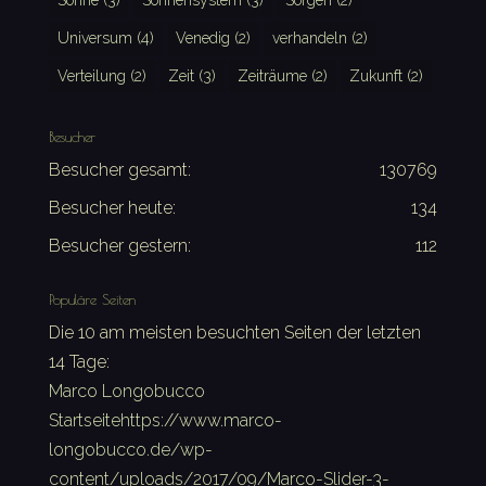
Sonne
(3)
Sonnensystem
(3)
Sorgen
(2)
Universum
(4)
Venedig
(2)
verhandeln
(2)
Verteilung
(2)
Zeit
(3)
Zeiträume
(2)
Zukunft
(2)
Besucher
Besucher gesamt:
130769
Besucher heute:
134
Besucher gestern:
112
Populäre Seiten
Die 10 am meisten besuchten Seiten der letzten
14 Tage:
Marco Longobucco
Startseitehttps://www.marco-
longobucco.de/wp-
content/uploads/2017/09/Marco-Slider-3-