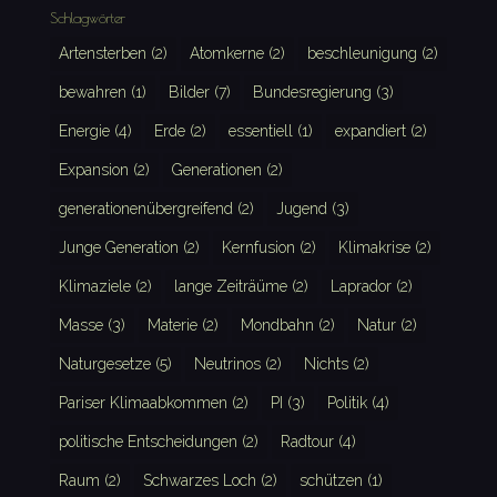
Schlagwörter
Artensterben
(2)
Atomkerne
(2)
beschleunigung
(2)
bewahren
(1)
Bilder
(7)
Bundesregierung
(3)
Energie
(4)
Erde
(2)
essentiell
(1)
expandiert
(2)
Expansion
(2)
Generationen
(2)
generationenübergreifend
(2)
Jugend
(3)
Junge Generation
(2)
Kernfusion
(2)
Klimakrise
(2)
Klimaziele
(2)
lange Zeiträüme
(2)
Laprador
(2)
Masse
(3)
Materie
(2)
Mondbahn
(2)
Natur
(2)
Naturgesetze
(5)
Neutrinos
(2)
Nichts
(2)
Pariser Klimaabkommen
(2)
PI
(3)
Politik
(4)
politische Entscheidungen
(2)
Radtour
(4)
Raum
(2)
Schwarzes Loch
(2)
schützen
(1)