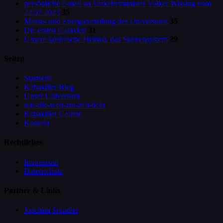
persönliche e-mail an Verkehrsminister Volker Wissing vom
22.07.2023
35
Masse- und Energieveteilung des Universums
35
Die ersten Galaxien
31
Unsere kosmische Heimat, das Sonnensystem
29
Seiten
Startseite
Kabakiller Blog
Unser Universum
wie-die-welt-zur-zeit-tickt
Kabakiller Galerie
Kontakt
Rechtliches
Impressum
Datenschutz
Partner & Links
Joachim Spindler