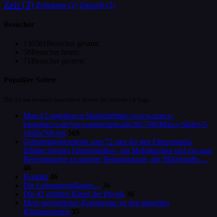
Zeit
(3)
Zeiträume
(2)
Zukunft
(2)
Besucher
130581
Besucher gesamt:
58
Besucher heute:
71
Besucher gestern:
Populäre Seiten
Die 10 am meisten besuchten Seiten der letzten 14 Tage:
Marco Longobucco Startseitehttps://www.marco-
longobucco.de/wp-content/uploads/2017/09/Marco-Slider-3-
1920x760.jpg
569
Geburtstagsgeschenk zum 72.sten für den Fitnessstudio
Inhaber meines Fitnessstudios - ein Mohnkuchen und ein paar
Berechnungen zu unserer Heimatgalaxie, der Milchstraße.....
46
Kontakt
46
Die Lebensgrundlagen....
36
Die 42 größten Rätsel der Physik
36
Mein persönliches Kommentar zu den aktuellen
Klimaprotesten
35