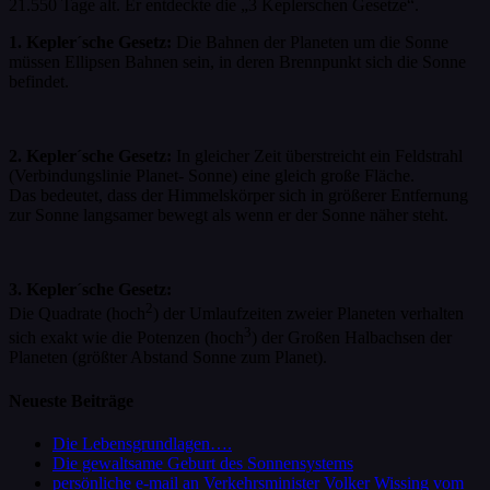
21.550 Tage alt. Er entdeckte die „3 Keplerschen Gesetze“.
1. Kepler´sche Gesetz:
Die Bahnen der Planeten um die Sonne
müssen Ellipsen Bahnen sein, in deren Brennpunkt sich die Sonne
befindet.
2. Kepler´sche Gesetz:
In gleicher Zeit überstreicht ein Feldstrahl
(Verbindungslinie Planet- Sonne) eine gleich große Fläche.
Das bedeutet, dass der Himmelskörper sich in größerer Entfernung
zur Sonne langsamer bewegt als wenn er der Sonne näher steht.
3. Kepler´sche Gesetz:
2
Die Quadrate (hoch
) der Umlaufzeiten zweier Planeten verhalten
3
sich exakt wie die Potenzen (hoch
) der Großen Halbachsen der
Planeten (größter Abstand Sonne zum Planet).
Neueste Beiträge
Die Lebensgrundlagen….
Die gewaltsame Geburt des Sonnensystems
persönliche e-mail an Verkehrsminister Volker Wissing vom