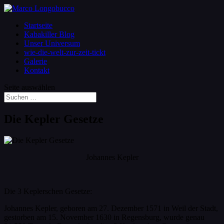
Startseite
Kabakiller Blog
Unser Universum
wie-die-welt-zur-zeit-tickt
Galerie
Kontakt
Seite auswählen
Die Kepler Gesetze
Johannes Kepler
Die 3 Keplerschen Gesetze:
Johannes Kepler, geboren am 27. Dezember 1571 in Weil der Stadt,
gestorben am 15. November 1630 in Regensburg, wurde genau