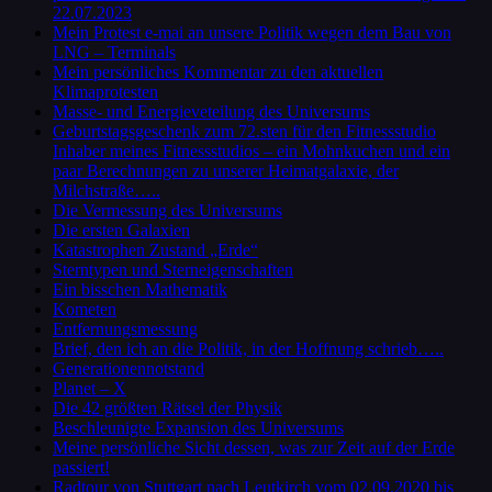
22.07.2023
Mein Protest e-mai an unsere Politik wegen dem Bau von
LNG – Terminals
Mein persönliches Kommentar zu den aktuellen
Klimaprotesten
Masse- und Energieveteilung des Universums
Geburtstagsgeschenk zum 72.sten für den Fitnessstudio
Inhaber meines Fitnessstudios – ein Mohnkuchen und ein
paar Berechnungen zu unserer Heimatgalaxie, der
Milchstraße…..
Die Vermessung des Universums
Die ersten Galaxien
Katastrophen Zustand „Erde“
Sterntypen und Sterneigenschaften
Ein bisschen Mathematik
Kometen
Entfernungsmessung
Brief, den ich an die Politik, in der Hoffnung schrieb…..
Generationennotstand
Planet – X
Die 42 größten Rätsel der Physik
Beschleunigte Expansion des Universums
Meine persönliche Sicht dessen, was zur Zeit auf der Erde
passiert!
Radtour von Stuttgart nach Leutkirch vom 02.09.2020 bis