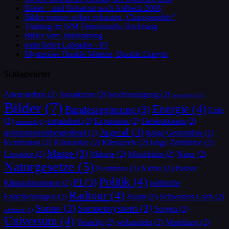
Bäder – und Rehatour nach Ahlbeck 2008
Bilder meines selber gebauten „Chaospendels“
Training im WM Fitnessstudio Backnang
Bilder vom Judotraining
mein lieber Labrador – PI
Mysteriöse Dunkle Materie, Dunkle Energie
Schlagwörter
Artensterben
(2)
Atomkerne
(2)
beschleunigung
(2)
bewahren
(1)
Bilder
(7)
Energie
(4)
Bundesregierung
(3)
Erde
(2)
expandiert
(2)
Expansion
(2)
Generationen
(2)
essentiell
(1)
Jugend
(3)
generationenübergreifend
(2)
Junge Generation
(2)
Kernfusion
(2)
Klimakrise
(2)
Klimaziele
(2)
lange Zeiträüme
(2)
Masse
(3)
Laprador
(2)
Materie
(2)
Mondbahn
(2)
Natur
(2)
Naturgesetze
(5)
Neutrinos
(2)
Nichts
(2)
Pariser
Politik
(4)
PI
(3)
Klimaabkommen
(2)
politische
Radtour
(4)
Entscheidungen
(2)
Raum
(2)
Schwarzes Loch
(2)
Sonne
(3)
Sonnensystem
(3)
Sorgen
(2)
schützen
(1)
Universum
(4)
Venedig
(2)
verhandeln
(2)
Verteilung
(2)