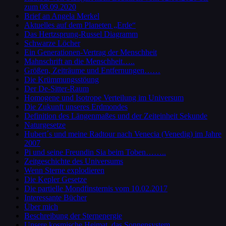
zum 08.09.2020
Brief an Angela Merkel
Aktuelles auf dem Planeten „Erde“
Das Hertzsprung-Russel Diagramm
Schwarze Löcher
Ein Generationen-Vertrag der Menschheit
Mahnschrift an die Menschheit…..
Größen, Zeiträume und Entfernungen……
Die Krümmungsstöung
Der De-Sitter-Raum
Homogene und Isotrope Verteilung im Universum
Die Zukunft unseres Erdmondes
Definition des Längenmaßes und der Zeiteinheit Sekunde
Naturgesetze
Hubert´s und meine Radtour nach Venecia (Venedig) im Jahre
2007
Pi und seine Freundin Sia beim Toben……..
Zeitgeschichte des Universums
Wenn Sterne explodieren
Die Kepler Gesetze
Die partielle Mondfinsternis vom 10.02.2017
Interessante Bücher
Über mich
Beschreibung der Sternenergie
Unsere kosmische Heimat, das Sonnensystem