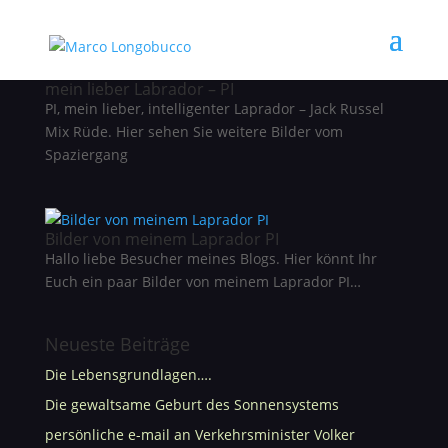
mein lieber Labrador – PI
PI, mein lieber, intelligenter Laprador – Jack Russel
Mix Rüde. Hier sehen Sie weitere Bilder vom
Spaziergang
Bilder von meinem Laprador PI
Hallo liebe Besucher meines Blogs. Hier könnt Ihr
Euch ein paar Bilder von meinem Laprador PI…
Neueste Beiträge
Die Lebensgrundlagen….
Die gewaltsame Geburt des Sonnensystems
persönliche e-mail an Verkehrsminister Volker