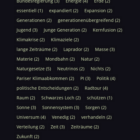
Bundesregierung
(3)
Energie
(4)
Erde
(2)
essentiell
(1)
expandiert
(2)
Expansion
(2)
Generationen
(2)
generationenübergreifend
(2)
Jugend
(3)
Junge Generation
(2)
Kernfusion
(2)
Klimakrise
(2)
Klimaziele
(2)
lange Zeiträüme
(2)
Laprador
(2)
Masse
(3)
Materie
(2)
Mondbahn
(2)
Natur
(2)
Naturgesetze
(5)
Neutrinos
(2)
Nichts
(2)
Pariser Klimaabkommen
(2)
PI
(3)
Politik
(4)
politische Entscheidungen
(2)
Radtour
(4)
Raum
(2)
Schwarzes Loch
(2)
schützen
(1)
Sonne
(3)
Sonnensystem
(3)
Sorgen
(2)
Universum
(4)
Venedig
(2)
verhandeln
(2)
Verteilung
(2)
Zeit
(3)
Zeiträume
(2)
Zukunft
(2)