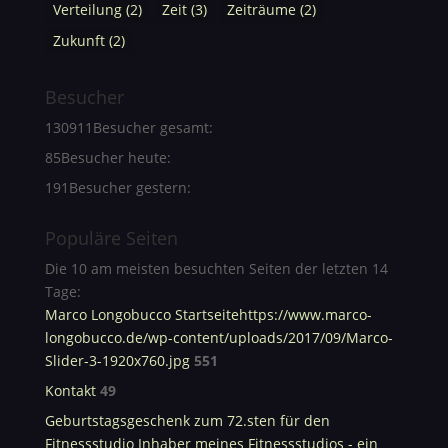
Verteilung
(2)
Zeit
(3)
Zeiträume
(2)
Zukunft
(2)
Besucher
130911
Besucher gesamt:
85
Besucher heute:
191
Besucher gestern:
Populäre Seiten
Die 10 am meisten besuchten Seiten der letzten 14
Tage:
Marco Longobucco Startseitehttps://www.marco-
longobucco.de/wp-content/uploads/2017/09/Marco-
Slider-3-1920x760.jpg
551
Kontakt
49
Geburtstagsgeschenk zum 72.sten für den
Fitnessstudio Inhaber meines Fitnessstudios - ein