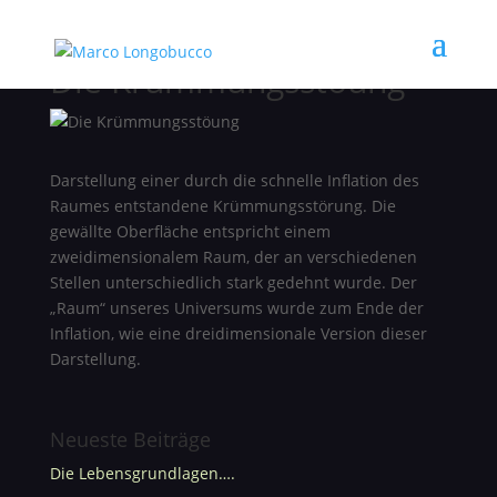
Die Krümmungsstöung
Darstellung einer durch die schnelle Inflation des
Raumes entstandene Krümmungsstörung. Die
gewällte Oberfläche entspricht einem
zweidimensionalem Raum, der an verschiedenen
Stellen unterschiedlich stark gedehnt wurde. Der
„Raum“ unseres Universums wurde zum Ende der
Inflation, wie eine dreidimensionale Version dieser
Darstellung.
Neueste Beiträge
Die Lebensgrundlagen….