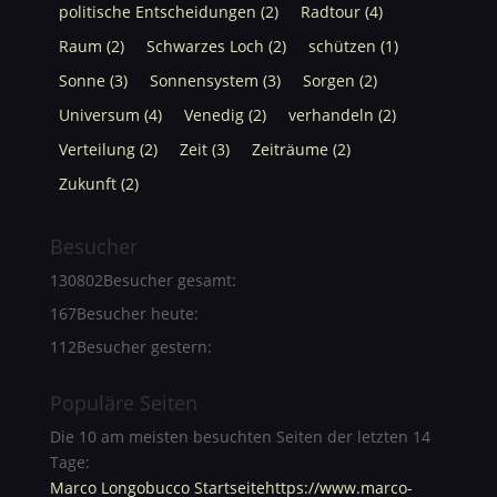
politische Entscheidungen
(2)
Radtour
(4)
Raum
(2)
Schwarzes Loch
(2)
schützen
(1)
Sonne
(3)
Sonnensystem
(3)
Sorgen
(2)
Universum
(4)
Venedig
(2)
verhandeln
(2)
Verteilung
(2)
Zeit
(3)
Zeiträume
(2)
Zukunft
(2)
Besucher
130802
Besucher gesamt:
167
Besucher heute:
112
Besucher gestern:
Populäre Seiten
Die 10 am meisten besuchten Seiten der letzten 14
Tage:
Marco Longobucco Startseitehttps://www.marco-