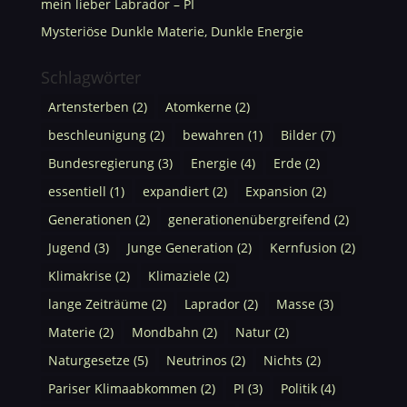
mein lieber Labrador – PI
Mysteriöse Dunkle Materie, Dunkle Energie
Schlagwörter
Artensterben
(2)
Atomkerne
(2)
beschleunigung
(2)
bewahren
(1)
Bilder
(7)
Bundesregierung
(3)
Energie
(4)
Erde
(2)
essentiell
(1)
expandiert
(2)
Expansion
(2)
Generationen
(2)
generationenübergreifend
(2)
Jugend
(3)
Junge Generation
(2)
Kernfusion
(2)
Klimakrise
(2)
Klimaziele
(2)
lange Zeiträüme
(2)
Laprador
(2)
Masse
(3)
Materie
(2)
Mondbahn
(2)
Natur
(2)
Naturgesetze
(5)
Neutrinos
(2)
Nichts
(2)
Pariser Klimaabkommen
(2)
PI
(3)
Politik
(4)