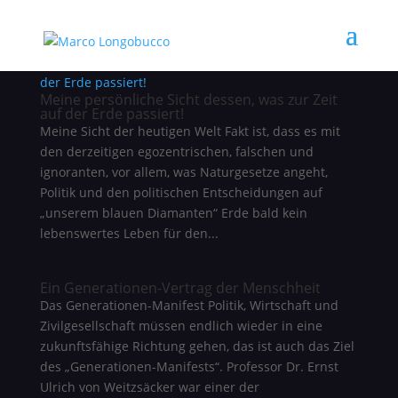
Meine persönliche Sicht dessen, was zur Zeit
auf der Erde passiert!
Meine Sicht der heutigen Welt Fakt ist, dass es mit
den derzeitigen egozentrischen, falschen und
ignoranten, vor allem, was Naturgesetze angeht,
Politik und den politischen Entscheidungen auf
„unserem blauen Diamanten“ Erde bald kein
lebenswertes Leben für den...
Ein Generationen-Vertrag der Menschheit
Das Generationen-Manifest Politik, Wirtschaft und
Zivilgesellschaft müssen endlich wieder in eine
zukunftsfähige Richtung gehen, das ist auch das Ziel
des „Generationen-Manifests“. Professor Dr. Ernst
Ulrich von Weitzsäcker war einer der